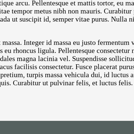
que arcu. Pellentesque et mattis tortor, eu m
vitae tempor metus nibh non mauris. Curabitur p
da ut suscipit id, semper vitae purus. Nulla 
et massa. Integer id massa eu justo fermentum v
is eu rhoncus ligula. Pellentesque consectetur 
dales magna lacinia vel. Suspendisse sollicitu
cus facilisis consectetur. Fusce placerat puru
pretium, turpis massa vehicula dui, id luctus 
uis. Curabitur ut pulvinar felis, et luctus feli