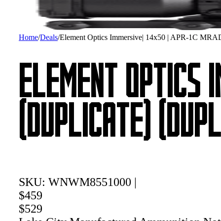
Home
/
Deals
/
Element Optics Immersive| 14x50 | APR-1C 
ELEMENT OPTICS I
(DUPLICATE) (DUPL
SKU: WNWM8551000 |
$459
$529