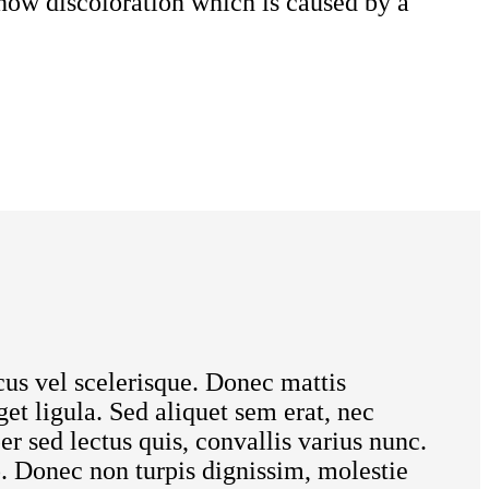
how discoloration which is caused by a
cus vel scelerisque. Donec mattis
get ligula. Sed aliquet sem erat, nec
r sed lectus quis, convallis varius nunc.
eo. Donec non turpis dignissim, molestie