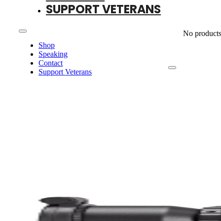
SUPPORT VETERANS
No products 
Shop
Speaking
Contact
Support Veterans