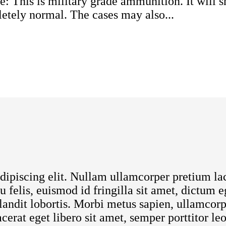
This is military grade ammunition. It will s
etely normal. The cases may also...
dipiscing elit. Nullam ullamcorper pretium la
u felis, euismod id fringilla sit amet, dictum e
andit lobortis. Morbi metus sapien, ullamcorpe
acerat eget libero sit amet, semper porttitor l